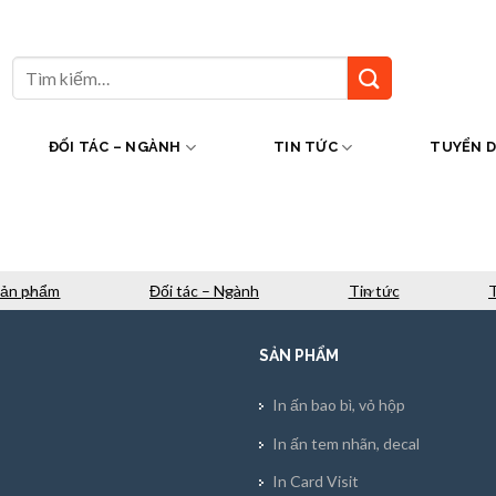
Tìm
kiếm:
ĐỐI TÁC – NGÀNH
TIN TỨC
TUYỂN 
Sản phẩm
Đối tác – Ngành
Tin tức
SẢN PHẨM
In ấn bao bì, vỏ hộp
In ấn tem nhãn, decal
In Card Visit