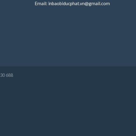
Email:
inbaobiducphat.vn@gmail.com
630 688