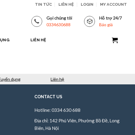
TIN TỨC
LIÊN HỆ
LOGIN
MY ACCOUNT
Gọi chúng tôi
Hỗ trợ 24/7
0334630688
Báo giá
DỤNG
LIÊN HỆ
Tuyển dụng
Liên hệ
CONTACT US
Hotline: 0334 630 688
Địa chỉ: 142 Phú Viên, Phường Bồ Đề, Long
Biên, Hà Nội