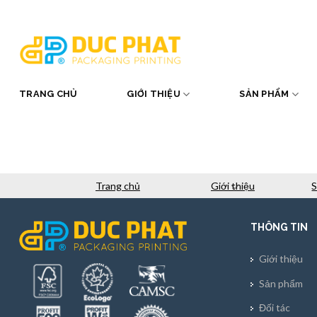
Skip
to
content
TRANG CHỦ
GIỚI THIỆU
SẢN PHẨM
Trang chủ
Giới thiệu
THÔNG TIN
Giới thiệu
Sản phẩm
Đối tác