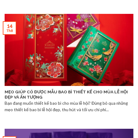
14
Th8
MẸO GIÚP CÓ ĐƯỢC MẪU BAO BÌ THIẾT KẾ CHO MÙA LỄ HỘI
ĐẸP VÀ ẤN TƯỢNG
Bạn đang muốn thiết kế bao bì cho mùa lễ hội? Đừng bỏ qua những
mẹo thiết kế bao bì lễ hội đẹp, thu hút và tối ưu chi phí...